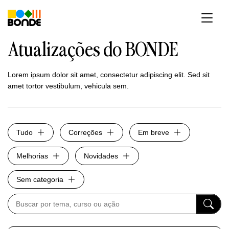
Pular
para
o
conteúdo
Atualizações do BONDE
Lorem ipsum dolor sit amet, consectetur adipiscing elit. Sed sit
amet tortor vestibulum, vehicula sem.
Tudo
Correções
Em breve
Melhorias
Novidades
Sem categoria