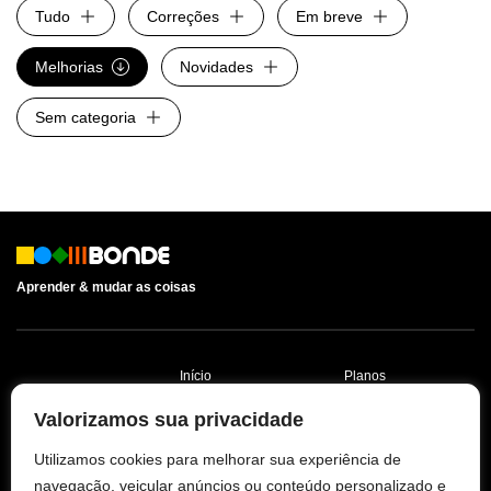
Tudo
Correções
Em breve
Melhorias
Novidades
Sem categoria
Aprender & mudar as coisas
Início
Planos
Aprender
Contato
Valorizamos sua privacidade
Agir
Política de
Utilizamos cookies para melhorar sua experiência de
Privacidade
navegação, veicular anúncios ou conteúdo personalizado e