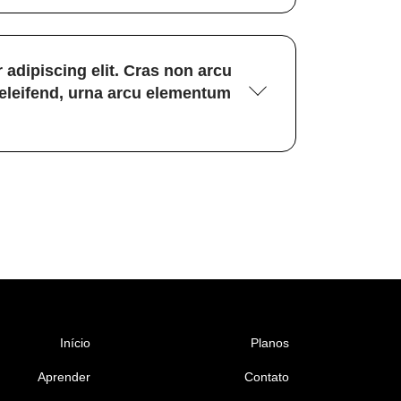
 adipiscing elit. Cras non arcu
 eleifend, urna arcu elementum
Início
Planos
Aprender
Contato