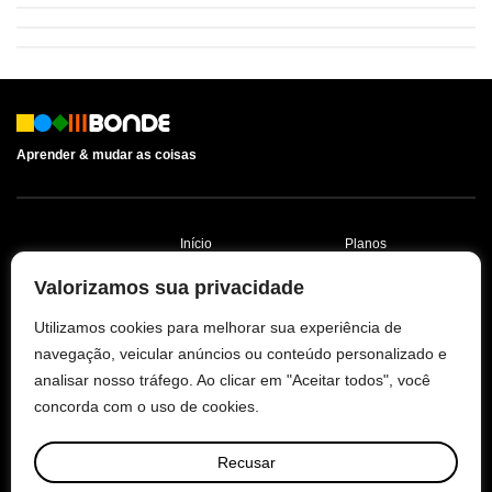
Aprender & mudar as coisas
Início
Planos
Aprender
Contato
Valorizamos sua privacidade
Agir
Política de
Utilizamos cookies para melhorar sua experiência de
Privacidade
navegação, veicular anúncios ou conteúdo personalizado e
Sobre
analisar nosso tráfego. Ao clicar em "Aceitar todos", você
Termos e Condições
concorda com o uso de cookies.
Recusar
© 2026 BONDE.