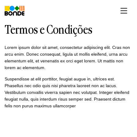
Pular
para
o
conteúdo
Termos e Condições
Lorem ipsum dolor sit amet, consectetur adipiscing elit. Cras non
arcu enim. Donec consequat, ligula ut mollis eleifend, urna arcu
elementum elit, et venenatis ex orci eget lorem. Ut mattis non
lorem ac elementum.
Suspendisse at elit porttitor, feugiat augue in, ultrices est.
Phasellus nec odio quis nisi pharetra laoreet non ac lacus.
Vestibulum convallis viverra sapien nec volutpat. Integer eleifend
feugiat nulla, quis interdum risus semper sed. Praesent dictum
felis non purus maximus ullamcorper