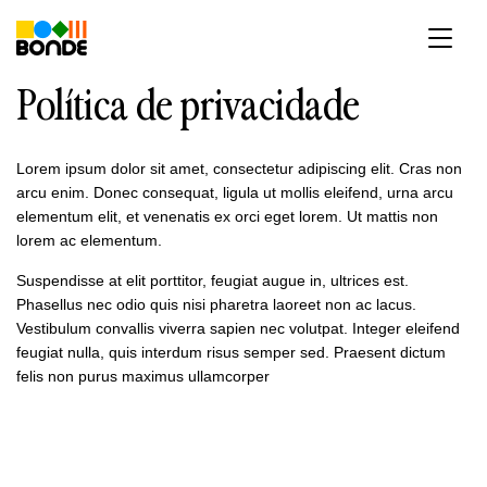
Pular
para
o
conteúdo
Política de privacidade
Lorem ipsum dolor sit amet, consectetur adipiscing elit. Cras non
arcu enim. Donec consequat, ligula ut mollis eleifend, urna arcu
elementum elit, et venenatis ex orci eget lorem. Ut mattis non
lorem ac elementum.
Suspendisse at elit porttitor, feugiat augue in, ultrices est.
Phasellus nec odio quis nisi pharetra laoreet non ac lacus.
Vestibulum convallis viverra sapien nec volutpat. Integer eleifend
feugiat nulla, quis interdum risus semper sed. Praesent dictum
felis non purus maximus ullamcorper