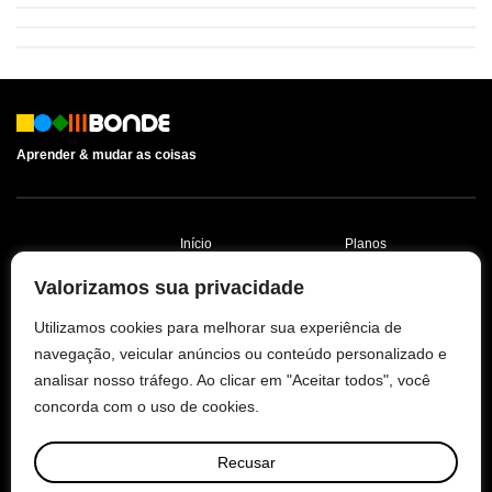
Aprender & mudar as coisas
Início
Planos
Aprender
Contato
Valorizamos sua privacidade
Agir
Política de
Utilizamos cookies para melhorar sua experiência de
Privacidade
navegação, veicular anúncios ou conteúdo personalizado e
Sobre
analisar nosso tráfego. Ao clicar em "Aceitar todos", você
Termos e Condições
concorda com o uso de cookies.
Recusar
© 2026 BONDE.